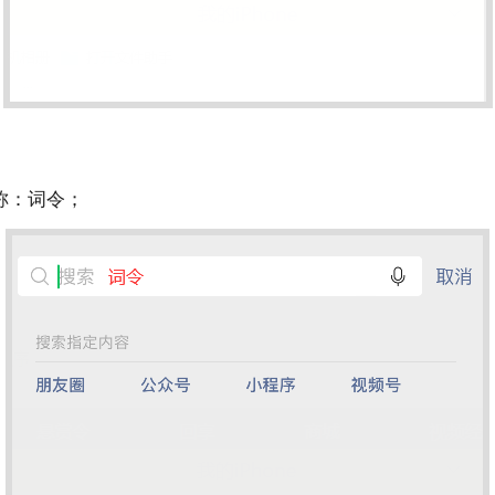
称：
词令
；