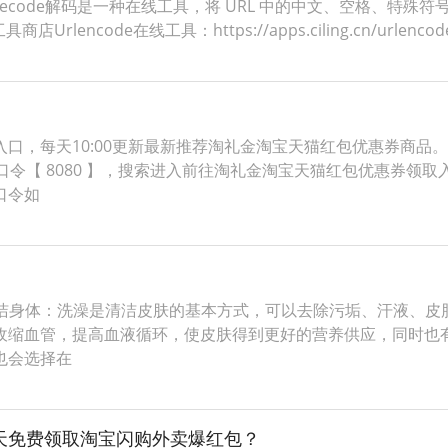
ldecode解码是一种在线工具，将 URL 中的中文、空格、特殊符
ncode在线工具：https://apps.ciling.cn/urlenco
口，每天10:00更新最新推荐淘礼金淘宝天猫红包优惠券商品
入口令【 8080 】，搜索进入前往淘礼金淘宝天猫红包优惠券
口令如
清洁身体：洗澡是清洁皮肤的基本方式，可以去除污垢、汗液、皮
缩血管，提高血液循环，使皮肤得到更好的营养供应，同时也有
也会选择在
天天免费领取淘宝闪购外卖爆红包？