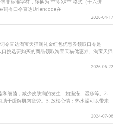
号等非标准字符，转换为 **% XX** 格式（十六进
de/词令口令直达Urlencode在
2026-04-17
。词令直达淘宝天猫淘礼金红包优惠券领取口令是
领取入口挑选要购买的商品领取淘宝天猫优惠券、淘宝天猫
2026-06-22
脂和细菌，减少皮肤病的发生，如痤疮、湿疹等。2.
助于缓解肌肉疲劳。3. 放松心情：热水澡可以带来
2024-07-08