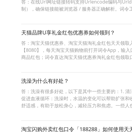
答：在线Url网址链接转码支持Urlencode编码与Ur
制），确保链接能被浏览器 / 服务器正确解析。词令工具商店Urle
天猫品牌U享礼金红包优惠券如何领到？
答：淘宝天猫优惠券、淘宝天猫淘礼金红包天天领取入
【8080】，每天淘宝天猫购物前打开词令App，输
商品红包；词令直达淘宝天猫优惠券淘礼金红包领取
洗澡为什么有好处？
答：洗澡有很多好处，以下是其中一些主要的：1. 
促进血液循环：洗澡时，水温的变化可以帮助扩张和收
舒适感，有助于放松身心，减轻压力和焦虑。一些人
淘宝闪购外卖红包口令「188288」如何使用