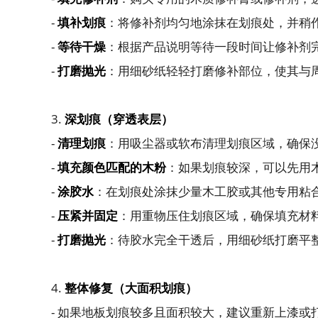
-
填补划痕
：将修补剂均匀地涂抹在划痕处，并稍
-
等待干燥
：根据产品说明等待一段时间让修补剂
-
打磨抛光
：用细砂纸轻轻打磨修补部位，使其与
3.
深划痕（穿透表层）
-
清理划痕
：用吸尘器或软布清理划痕区域，确保
-
填充颜色匹配的木粉
：如果划痕较深，可以先用
-
涂胶水
：在划痕处涂抹少量木工胶或其他专用粘
-
压紧并固定
：用重物压住划痕区域，确保填充材
-
打磨抛光
：待胶水完全干透后，用细砂纸打磨平
4.
整体修复（大面积划痕）
- 如果地板划痕较多且面积较大，建议重新上漆或