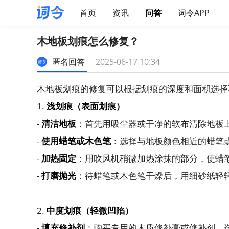
首页
资讯
问答
词令APP
木地板划痕怎么修复？
匿名回答
2025-06-17 10:34
木地板划痕的修复可以根据划痕的深度和面积选择
1.
浅划痕（表面划痕）
-
清洁地板
：首先用吸尘器或干净的软布清除地板
-
使用蜡笔或木色笔
：选择与地板颜色相近的蜡笔
-
加热固定
：用吹风机稍微加热涂抹的部分，使蜡
-
打磨抛光
：待蜡笔或木色笔干燥后，用细砂纸轻
2.
中度划痕（轻微凹陷）
-
填充修补剂
：购买专用的木质修补膏或修补剂，