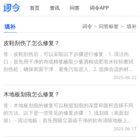
首页
资讯
问答
词令APP
填补
词令
问答标签
填补
皮鞋刮伤了怎么修复？
答：皮鞋刮伤后，可以采取以下步骤进行修复：1. 清洁伤
口：首先用干净的布或棉签蘸取少量酒精或肥皂水轻轻擦拭
刮伤处，确保表面干净，避免污垢进入。2. 选择合适的材
料： - 如果刮痕较浅，可以使用与鞋子颜色相近的鞋油或皮
2025-06-22
革护理蜡。 - 如果刮痕较深，可以使用皮革修补膏或者软性
树脂填充剂。3. 填补刮痕： - 对于浅刮痕，用软布蘸取适量
木地板划痕怎么修复？
鞋油，均匀涂抹在刮痕处，然后用干
答：木地板划痕的修复可以根据划痕的深度和面积选择不同
的方法。以下是一些常见的修复步骤：1. 浅划痕（表面划
痕） - 清洁地板：首先用吸尘器或干净的软布清除地板上的
灰尘和杂物。 - 使用蜡笔或木色笔：选择与地板颜色相近的
2025-06-17
蜡笔或木色笔，沿着划痕涂抹，填充划痕部分。 - 加热固