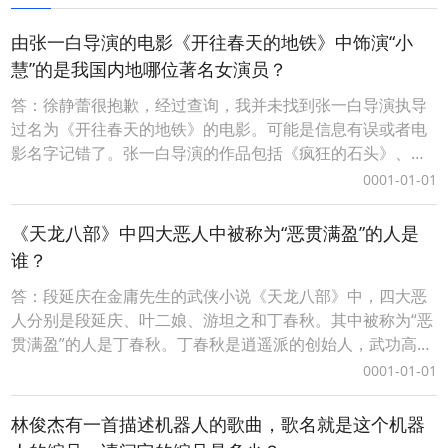
别是含酶的洗衣皂）-
由张一白导演的电影《开往春天的地铁》中饰演“小
慧”的是我国内地哪位著名女演员？
答：徐静蕾很抱歉，经过查询，我并未找到张一白导演执导
过名为《开往春天的地铁》的电影。可能是信息有误或者电
影名字记错了。张一白导演的作品包括《疯狂的石头》、
《记忆碎片》、《匆匆那年》等，但并没有找到确切的与你
0001-01-01
提到的电影名对应的作品。如果你能提供更多信息，我会更
好地帮助你。 徐静蕾很抱歉，经过查询，我并未找到张一白
《天龙八部》中四大恶人中被称为“恶贯满盈”的人是
导演执导过名为《开往春天的地铁》的电影。可能是信息有
谁？
答：段延庆在金庸先生的武侠小说《天龙八部》中，四大恶
人分别是段延庆、叶二娘、游坦之和丁春秋。其中被称为“恶
贯满盈”的人是丁春秋。丁春秋是逍遥派的创始人，武功高
强，性格阴险狡诈，他以残忍毒辣著称，对待敌人从不留
0001-01-01
情，手段极其狠辣。他的恶行累累，不仅杀害了许多无辜之
人，还在江湖上制造了许多惨剧。他的绰号“恶贯满盈”意指
林俊杰有一首描述机器人的歌曲，歌名就是这个机器
他的罪行之多，恶行昭彰，如同罪恶之杯已满，达到了极