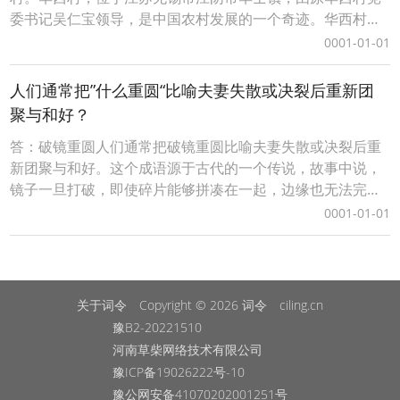
委书记吴仁宝领导，是中国农村发展的一个奇迹。华西村以
其集体经济的繁荣和村民的富裕而闻名，成为中国现代化农
0001-01-01
村的典型代表。吴仁宝带领华西村大力发展工业、农业、旅
游业等，实现了共同富裕，使得华西村的村民人均收入远超
人们通常把”什么重圆“比喻夫妻失散或决裂后重新团
全国平均水平，因此被称为“首富村”。 华西村在我国
聚与和好？
答：破镜重圆人们通常把破镜重圆比喻夫妻失散或决裂后重
新团聚与和好。这个成语源于古代的一个传说，故事中说，
镜子一旦打破，即使碎片能够拼凑在一起，边缘也无法完全
吻合，总会留下缝隙。因此，破镜难重圆表示事情无法恢复
0001-01-01
到原状。但后来人们用破镜重圆来象征夫妻之间经历了困难
和分开后，如果彼此愿意努力，有可能找回曾经的感情，再
次走到一起。 破镜重圆人们通常把破镜重圆比喻夫妻失散
关于词令
Copyright © 2026
词令
ciling.cn
豫B2-20221510
河南草柴网络技术有限公司
豫ICP备19026222号-10
豫公网安备41070202001251号