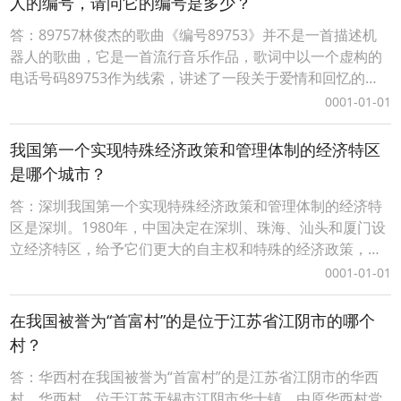
人的编号，请问它的编号是多少？
答：89757林俊杰的歌曲《编号89753》并不是一首描述机
器人的歌曲，它是一首流行音乐作品，歌词中以一个虚构的
电话号码89753作为线索，讲述了一段关于爱情和回忆的故
事。虽然歌曲中的89753有时会被听众解读为机器人编号，
0001-01-01
但这并非歌曲的主题。 89757林俊杰的歌曲《编号89753》
并不是一首描述机器人的歌曲，它是一首流行音乐作品，歌
我国第一个实现特殊经济政策和管理体制的经济特区
词中以一个虚构的电话号码8
是哪个城市？
答：深圳我国第一个实现特殊经济政策和管理体制的经济特
区是深圳。1980年，中国决定在深圳、珠海、汕头和厦门设
立经济特区，给予它们更大的自主权和特殊的经济政策，以
吸引外资、引进先进技术和管理经验，促进经济发展。深圳
0001-01-01
作为其中的代表，迅速从一个边陲小镇发展成为国际化大都
市，成为中国对外开放的重要窗口和试验田，体现了改革开
在我国被誉为“首富村”的是位于江苏省江阴市的哪个
放的重要成果。 深圳我国第一个实现特殊经济政策和
村？
答：华西村在我国被誉为“首富村”的是江苏省江阴市的华西
村。华西村，位于江苏无锡市江阴市华士镇，由原华西村党