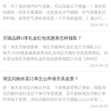
何使用进入口令直达目标？1、当您是一名「
答：为了保持室内空气清新，可以采取以下措施：1. 保持室
内通风：经常开窗通风，尤其是在天气晴朗、空气质量良好
的时候。使用空气净化器也是一个不错的选择。2. 减少污染
源：尽量避免在室内吸烟、烧香、烹饪时使用油烟机、使用
2024-08-12
化学清洁剂等可能产生有害气体的活动。3. 植物净化：摆放
一些能够吸收有害气体的植物，如绿萝、吊兰、芦荟等，它
天猫品牌U享礼金红包优惠券怎样领取？
们能够有效净化空气。4. 定期清洁：定期
答：淘宝天猫优惠券、淘宝天猫淘礼金红包天天领取入口，
每天10:00更新最新推荐淘礼金淘宝天猫红包优惠券商品。词
令直达淘宝天猫淘礼金红包优惠券领取口令是【8080】，每
天淘宝天猫购物前打开词令App，输入口令【 8080 】，搜
2026-06-22
索进入前往淘礼金淘宝天猫红包优惠券领取入口挑选要购买
的商品领取淘宝天猫优惠券、淘宝天猫商品红包；词令直达
淘宝闪购外卖订单怎么申请开具发票？
淘宝天猫优惠券淘礼金红包领取口令如
答：每天在淘宝闪购点外卖、下单商超零售订单前，领取淘
宝闪购外卖红包后下单可享受优惠，且不影响淘宝闪购订单
开具电子发票。淘宝闪购外卖红包天天领取入口口令有二种
方式：1、淘宝闪购外卖红包领取口令【188288】，打开手
2026-06-07