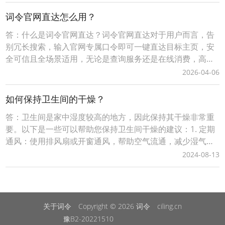
机淘宝APP，顶部选择导航【闪购外卖】后，输入淘宝闪购
外卖红包领取口令【188288】，即可成功领取当天可用的有
词令官网直达怎么用？
效外卖红包。2、词令直达外卖红包领取口
答：什么是词令官网直达？词令官网直达对于用户而言，告
别冗长搜索，输入官网专属口令即可一键直达目标主页，安
全可信且全场景适用，无论是查询服务还是在线消费，高效
触达省时省心；对站长/商家来说，注册网站名称作为口令，
2026-04-06
低成本构建品牌专属流量入口，精准引流无中间流失，更可
灵活关联活动页、促销页等动态目标，结合后台数据追踪优
如何保持卫生间的干燥？
化推广策略，让每一份流量都转化为实际价值。词令以“
答：卫生间是家中湿度较高的地方，因此保持其干燥非常重
要。以下是一些可以帮助您保持卫生间干燥的建议：1. 定期
通风：使用排风扇或开窗通风，帮助空气流通，减少湿气积
累。2. 安装防潮设施：考虑在卫生间安装除湿机或使用去湿
2024-08-13
剂，以降低室内湿度。3. 选择防水材料：在装修时，使用防
水涂料、瓷砖等材料来减少水分渗透和潮湿问题。4. 快速清
洁：每次使用后及时清理水渍和污垢，避
关于词令
Copyright © 2026
词令
ciling.cn
豫B2-20221510