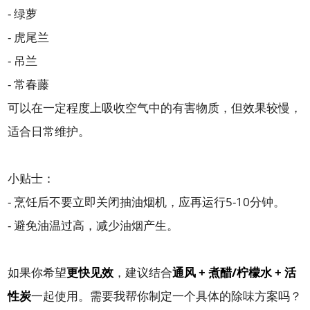
- 绿萝
- 虎尾兰
- 吊兰
- 常春藤
可以在一定程度上吸收空气中的有害物质，但效果较慢，
适合日常维护。
小贴士：
- 烹饪后不要立即关闭抽油烟机，应再运行5-10分钟。
- 避免油温过高，减少油烟产生。
如果你希望
更快见效
，建议结合
通风 + 煮醋/柠檬水 + 活
性炭
一起使用。需要我帮你制定一个具体的除味方案吗？