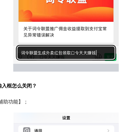
输入框怎么关闭？
【辅助功能】；